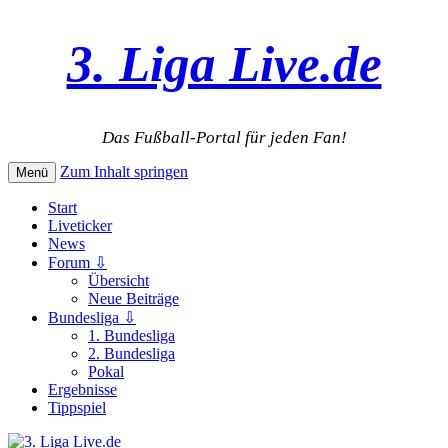
3. Liga Live.de
Das Fußball-Portal für jeden Fan!
Zum Inhalt springen
Menü
Start
Liveticker
News
Forum ⇩
Übersicht
Neue Beiträge
Bundesliga ⇩
1. Bundesliga
2. Bundesliga
Pokal
Ergebnisse
Tippspiel