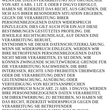
WENN DIE DATENVERARBEITUNG AUF GRUNDLAGE
VON ART. 6 ABS. 1 LIT. E ODER F DSGVO ERFOLGT,
HABEN SIE JEDERZEIT DAS RECHT, AUS GRÜNDEN, DIE
SICH AUS IHRER BESONDEREN SITUATION ERGEBEN,
GEGEN DIE VERARBEITUNG IHRER
PERSONENBEZOGENEN DATEN WIDERSPRUCH
EINZULEGEN; DIES GILT AUCH FÜR EIN AUF DIESE
BESTIMMUNGEN GESTÜTZTES PROFILING. DIE
JEWEILIGE RECHTSGRUNDLAGE, AUF DENEN EINE
VERARBEITUNG BERUHT,
ENTNEHMEN SIE DIESER DATENSCHUTZERKLÄRUNG.
WENN SIE WIDERSPRUCH EINLEGEN, WERDEN WIR
IHRE BETROFFENEN PERSONENBEZOGENEN DATEN
NICHT MEHR VERARBEITEN, ES SEI DENN, WIR
KÖNNEN ZWINGENDE SCHUTZWÜRDIGE GRÜNDE FÜR
DIE VERARBEITUNG NACHWEISEN, DIE IHRE
INTERESSEN, RECHTE UND FREIHEITEN ÜBERWIEGEN
ODER DIE VERARBEITUNG DIENT DER
GELTENDMACHUNG, AUSÜBUNG ODER
VERTEIDIGUNG VON RECHTSANSPRÜCHEN
(WIDERSPRUCH NACH ART. 21 ABS. 1 DSGVO). WERDEN
IHRE PERSONENBEZOGENEN DATEN VERARBEITET,
UM DIREKTWERBUNG ZU BETREIBEN, SO HABEN SIE
DAS RECHT, JEDERZEIT WIDERSPRUCH GEGEN DIE
VERARBEITUNG SIE BETREFFENDER