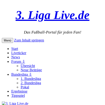
3. Liga Live.de
Das Fußball-Portal für jeden Fan!
Zum Inhalt springen
Menü
Start
Liveticker
News
Forum ⇩
Übersicht
Neue Beiträge
Bundesliga ⇩
1. Bundesliga
2. Bundesliga
Pokal
Ergebnisse
Tippspiel