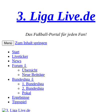
3. Liga Live.de
Das Fußball-Portal für jeden Fan!
Zum Inhalt springen
Menü
Start
Liveticker
News
Forum ⇩
Übersicht
Neue Beiträge
Bundesliga ⇩
1. Bundesliga
2. Bundesliga
Pokal
Ergebnisse
Tippspiel