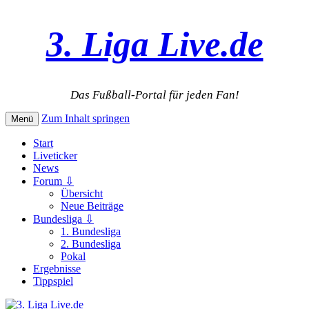
3. Liga Live.de
Das Fußball-Portal für jeden Fan!
Zum Inhalt springen
Menü
Start
Liveticker
News
Forum ⇩
Übersicht
Neue Beiträge
Bundesliga ⇩
1. Bundesliga
2. Bundesliga
Pokal
Ergebnisse
Tippspiel