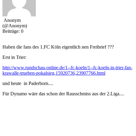
Anonym
(@Anonym)
Beiträge: 0
Haben die fans des 1.FC Köln eigentlich nen Freibrief ???
Erst in Trier:
http://www.rundschau-online.de/1--fc-koeln/1--fc-koeln-in-trier-fan-
krawalle-trueben-pokalsieg,15920736,23907766.html
und heute in Paderborn....
Für Dynamo wäre das schon der Rausschmiss aus der 2.Liga....