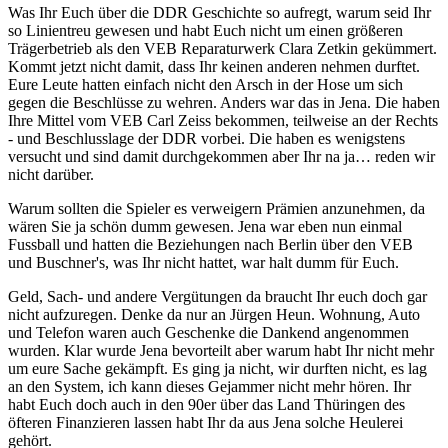
Was Ihr Euch über die DDR Geschichte so aufregt, warum seid Ihr
so Linientreu gewesen und habt Euch nicht um einen größeren
Trägerbetrieb als den VEB Reparaturwerk Clara Zetkin gekümmert.
Kommt jetzt nicht damit, dass Ihr keinen anderen nehmen durftet.
Eure Leute hatten einfach nicht den Arsch in der Hose um sich
gegen die Beschlüsse zu wehren. Anders war das in Jena. Die haben
Ihre Mittel vom VEB Carl Zeiss bekommen, teilweise an der Rechts
- und Beschlusslage der DDR vorbei. Die haben es wenigstens
versucht und sind damit durchgekommen aber Ihr na ja… reden wir
nicht darüber.
Warum sollten die Spieler es verweigern Prämien anzunehmen, da
wären Sie ja schön dumm gewesen. Jena war eben nun einmal
Fussball und hatten die Beziehungen nach Berlin über den VEB
und Buschner's, was Ihr nicht hattet, war halt dumm für Euch.
Geld, Sach- und andere Vergütungen da braucht Ihr euch doch gar
nicht aufzuregen. Denke da nur an Jürgen Heun. Wohnung, Auto
und Telefon waren auch Geschenke die Dankend angenommen
wurden. Klar wurde Jena bevorteilt aber warum habt Ihr nicht mehr
um eure Sache gekämpft. Es ging ja nicht, wir durften nicht, es lag
an den System, ich kann dieses Gejammer nicht mehr hören. Ihr
habt Euch doch auch in den 90er über das Land Thüringen des
öfteren Finanzieren lassen habt Ihr da aus Jena solche Heulerei
gehört.