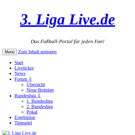
3. Liga Live.de
Das Fußball-Portal für jeden Fan!
Zum Inhalt springen
Menü
Start
Liveticker
News
Forum ⇩
Übersicht
Neue Beiträge
Bundesliga ⇩
1. Bundesliga
2. Bundesliga
Pokal
Ergebnisse
Tippspiel