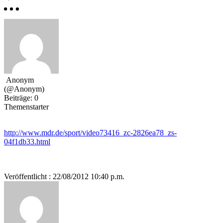
Anonym
(@Anonym)
Beiträge: 0
Themenstarter
http://www.mdr.de/sport/video73416_zc-2826ea78_zs-
04f1db33.html
Veröffentlicht : 22/08/2012 10:40 p.m.