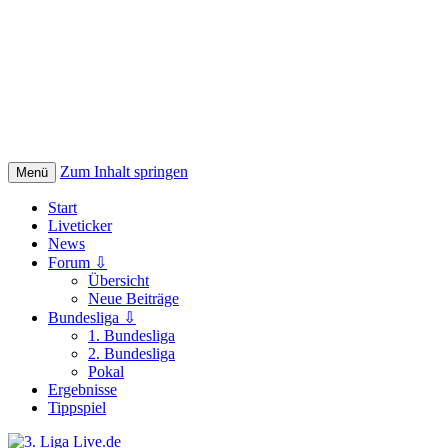
Zum Inhalt springen
Menü
Start
Liveticker
News
Forum ⇩
Übersicht
Neue Beiträge
Bundesliga ⇩
1. Bundesliga
2. Bundesliga
Pokal
Ergebnisse
Tippspiel