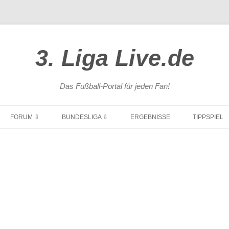
3. Liga Live.de
Das Fußball-Portal für jeden Fan!
Zum
Inhalt
FORUM ⇩
BUNDESLIGA ⇩
ERGEBNISSE
TIPPSPIEL
springen
ÜBERSICHT
1. BUNDESLIGA
NEUE BEITRÄGE
2. BUNDESLIGA
POKAL