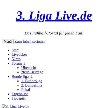
3. Liga Live.de
Das Fußball-Portal für jeden Fan!
Zum Inhalt springen
Menü
Start
Liveticker
News
Forum ⇩
Übersicht
Neue Beiträge
Bundesliga ⇩
1. Bundesliga
2. Bundesliga
Pokal
Ergebnisse
Tippspiel