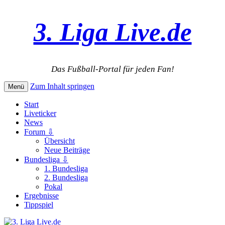
3. Liga Live.de
Das Fußball-Portal für jeden Fan!
Zum Inhalt springen
Menü
Start
Liveticker
News
Forum ⇩
Übersicht
Neue Beiträge
Bundesliga ⇩
1. Bundesliga
2. Bundesliga
Pokal
Ergebnisse
Tippspiel