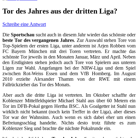
Tor des Jahres aus der dritten Liga?
Schreibe eine Antwort
Die
Sportschau
sucht auch in diesem Jahr wieder das schönste oder
beste Tor des vergangenen Jahres
. Zur Auswahl stehen Tore von
Top-Spielern der ersten Liga, unter anderem ist Arjen Robben vom
FC Bayern München mit drei Toren vertreten. Er machte das
schönste Tor jeweils in den Monaten Januar, März und April. Neben
den Erstligisten stehen jedoch auch Tore von Spielern aus unteren
Ligen zur Wahl. Angefangen bei der NRW-Liga und dem Spiel
zwischen Rot-Weiss Essen und dem VfB Homberg. Im August
2010 erzielte Alexander Thamm von der RWE mit einem
Fallrückzieher das Tor des Monats.
Aber auch die dritte Liga ist vertreten. Im Oktober schaffte der
Koblenzer Mittelfeldspieler Michael Stahl aus über 60 Metern ein
Tor im DFB-Pokal gegen Hertha BSC. Als Goalgetter ist Stahl nun
wirklich nicht bekannt (noch kein Treffer in der Liga), aber dieses
Tor war der Wahnsinn. Auch wenn es sich dabei eher um einen
Befreiungsschlag handelte. Nichts desto trotz führte es zum
Koblenzer Sieg und brachte die nächste Pokalrunde ein.