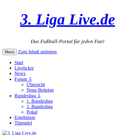
3. Liga Live.de
Das Fußball-Portal für jeden Fan!
Zum Inhalt springen
Menü
Start
Liveticker
News
Forum ⇩
Übersicht
Neue Beiträge
Bundesliga ⇩
1. Bundesliga
2. Bundesliga
Pokal
Ergebnisse
Tippspiel