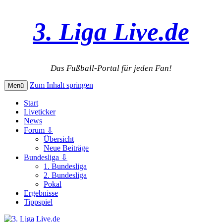
3. Liga Live.de
Das Fußball-Portal für jeden Fan!
Zum Inhalt springen
Menü
Start
Liveticker
News
Forum ⇩
Übersicht
Neue Beiträge
Bundesliga ⇩
1. Bundesliga
2. Bundesliga
Pokal
Ergebnisse
Tippspiel