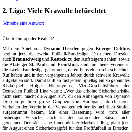
2. Liga: Viele Krawalle befürchtet
Schreibe eine Antwort
Übertreibung oder Realität?
Mit dem Spiel von
Dynamo Dresden
gegen
Energie Cottbus
beginnt jetzt die zweite Fußball-Bundesliga. Da neben Dresden
auch
Braunschweig
und
Rostock
zu den Aufsteigern zählen, sowie
die Absteiger
St. Pauli
und
Frankfurt
, sind fünf neue Vereine in
die zweite Bundesliga gekommen, deren Fans einen sehr schlechten
Ruf haben und in den vergangenen Jahren durch schwere Krawalle
aufgefallen sind. Damit läuft an fast jedem Spieltag ein so genanntes
Risikospiel. Holger Hieronymus, Vize-Geschäftsführer der
Deutschen Fußball Liga warnt; „Wer das erhöhte Sicherheitsrisiko
nicht sieht, macht die Augen zu“. Zu den Anhängern von Dynamo
Dresden gehören große Gruppen von Hooligans, durch deren
Verhalten der Verein in der Vergangenheit bereits mehrfach Strafen
aufgebrummt bekam. Mit einer Besserung wird, trotz aller
bisherigen Versuche, auch in der kommenden Saison nicht
gerechnet. Der sächsische Innenminister Markus Ulbig, plant jetzt
für August einen Sicherheitsgipfel für den Profifußball in Dresden.