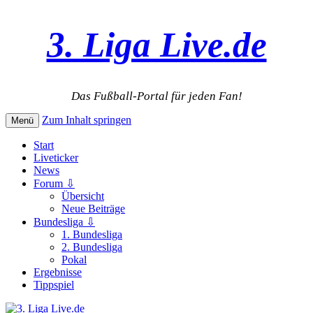
3. Liga Live.de
Das Fußball-Portal für jeden Fan!
Zum Inhalt springen
Menü
Start
Liveticker
News
Forum ⇩
Übersicht
Neue Beiträge
Bundesliga ⇩
1. Bundesliga
2. Bundesliga
Pokal
Ergebnisse
Tippspiel