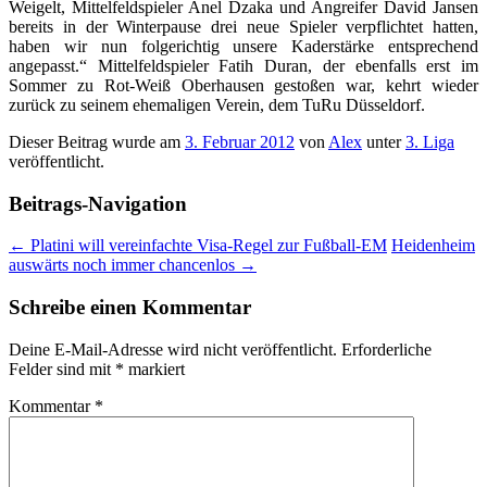
Weigelt, Mittelfeldspieler Anel Dzaka und Angreifer David Jansen
bereits in der Winterpause drei neue Spieler verpflichtet hatten,
haben wir nun folgerichtig unsere Kaderstärke entsprechend
angepasst.“ Mittelfeldspieler Fatih Duran, der ebenfalls erst im
Sommer zu Rot-Weiß Oberhausen gestoßen war, kehrt wieder
zurück zu seinem ehemaligen Verein, dem TuRu Düsseldorf.
Dieser Beitrag wurde am
3. Februar 2012
von
Alex
unter
3. Liga
veröffentlicht.
Beitrags-Navigation
←
Platini will vereinfachte Visa-Regel zur Fußball-EM
Heidenheim
auswärts noch immer chancenlos
→
Schreibe einen Kommentar
Deine E-Mail-Adresse wird nicht veröffentlicht.
Erforderliche
Felder sind mit
*
markiert
Kommentar
*