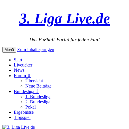
3. Liga Live.de
Das Fußball-Portal für jeden Fan!
Zum Inhalt springen
Menü
Start
Liveticker
News
Forum ⇩
Übersicht
Neue Beiträge
Bundesliga ⇩
1. Bundesliga
2. Bundesliga
Pokal
Ergebnisse
Tippspiel