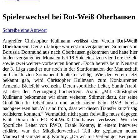
Spielerwechsel bei Rot-Weiß Oberhausen
Schreibe eine Antwort
Angreifer Christopher Kullmann verlässt den Verein
Rot-Weiß
Oberhausen
. Der 25-Jährige war erst im vergangenen Sommer von
Borussia Dortmund aus nach Oberhausen gekommen und hatte hier
in den vergangenen Monaten bei 18 Spieleinsätzen vier Tore erzielt,
sowie zwei weitere vorbereiten können. Doch bereits beim Neustart
der 3. Liga stand er nur noch in der Startformation der Mannschaft
und am letzten Sonnabend fehlte er völlig. Wie der Verein jetzt
bekannt gab, wird Christopher Kullmann zum Konkurrenten
Armenia Bielefeld wechseln. Deren sportliche Leiter, Samir Arabi,
ist über den Neuzugang hocherfreut. Arabi: „Mit Christopher
Kullmann bekommen wir einen weiteren Stürmer dazu, der seine
Qualitäten in Oberhausen und auch zuvor beim BVB bereits
nachgewiesen hat. Wir sind froh, dass wir diesen Transfer kurzfristig
realisieren konnten.“ Vermutlich nicht ganz freiwillig muss dagegen
Fatih Duran den FC Rot-Weiß Oberhausen verlassen. Wie der
Sportliche Leiter von RWO, Frank Kontny, in einem Interview
erklärte, war der Mitgliederwechsel Teil der geplanten neuen
Mannschaftsaufstellung. Kontny: „Da wir mit Verteidiger Benjamin