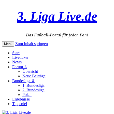
3. Liga Live.de
Das Fußball-Portal für jeden Fan!
Zum Inhalt springen
Menü
Start
Liveticker
News
Forum ⇩
Übersicht
Neue Beiträge
Bundesliga ⇩
1. Bundesliga
2. Bundesliga
Pokal
Ergebnisse
Tippspiel