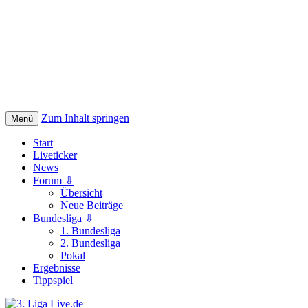
Zum Inhalt springen
Menü
Start
Liveticker
News
Forum ⇩
Übersicht
Neue Beiträge
Bundesliga ⇩
1. Bundesliga
2. Bundesliga
Pokal
Ergebnisse
Tippspiel