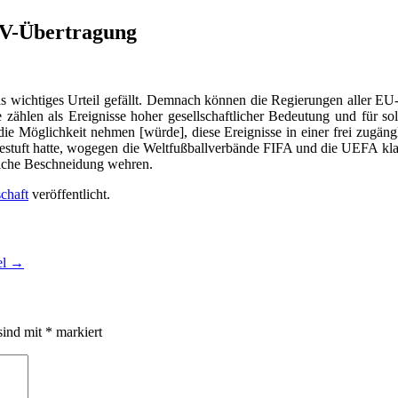
 TV-Übertragung
opas wichtiges Urteil gefällt. Demnach können die Regierungen aller 
 zählen als Ereignisse hoher gesellschaftlicher Bedeutung und für so
 die Möglichkeit nehmen [würde], diese Ereignisse in einer frei zugä
estuft hatte, wogegen die Weltfußballverbände FIFA und die UEFA klag
liche Beschneidung wehren.
chaft
veröffentlicht.
el
→
sind mit
*
markiert