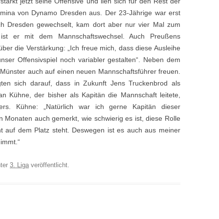
tärkt jetzt seine Offensive und lieh sich für den Rest der
yamina von Dynamo Dresden aus. Der 23-Jährige war erst
ch Dresden gewechselt, kam dort aber nur vier Mal zum
n ist er mit dem Mannschaftswechsel. Auch Preußens
über die Verstärkung: „Ich freue mich, dass diese Ausleihe
nser Offensivspiel noch variabler gestalten“. Neben dem
 Münster auch auf einen neuen Mannschaftsführer freuen.
ten sich darauf, dass in Zukunft Jens Truckenbrod als
an Kühne, der bisher als Kapitän die Mannschaft leitete,
ers. Kühne: „Natürlich war ich gerne Kapitän dieser
n Monaten auch gemerkt, wie schwierig es ist, diese Rolle
ht auf dem Platz steht. Deswegen ist es auch aus meiner
nimmt.“
ter
3. Liga
veröffentlicht.