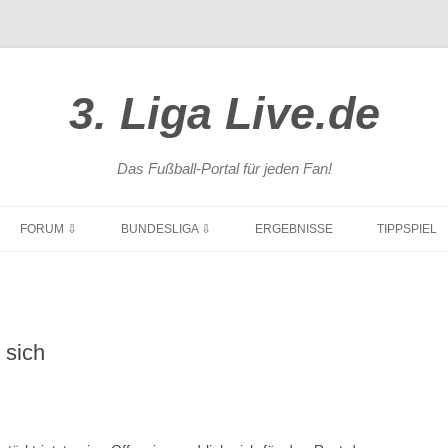
3. Liga Live.de
Das Fußball-Portal für jeden Fan!
Zum
Inhalt
FORUM ⇩
BUNDESLIGA ⇩
ERGEBNISSE
TIPPSPIEL
springen
ÜBERSICHT
1. BUNDESLIGA
NEUE BEITRÄGE
2. BUNDESLIGA
 sich
POKAL