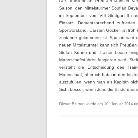
Der Tabellenelfte, Preußen Münster, vers
Saison, den Mittelstürmer Soufian Be
im September vom VfB Stuttgart II na
Einsatz. Dementsprechend zufriede
Sportvorstand, Carsten Gockel, ist froh 
zustande gekommen ist. Soufian wird u
neuen Mittelstürmer kann sich Preußen
Stefan Kühne und Trainer Loose einig
Mannschaftsführer fungieren wird. Stef
versteht die Entscheidung des Train
Mannschaft, aber ich habe in den letzte
auszufüllen, wenn man als Kapitän nic
Sicht besser, wenn Jens die Binde über
Dieser Beitrag wurde am
10. Januar 2014
un