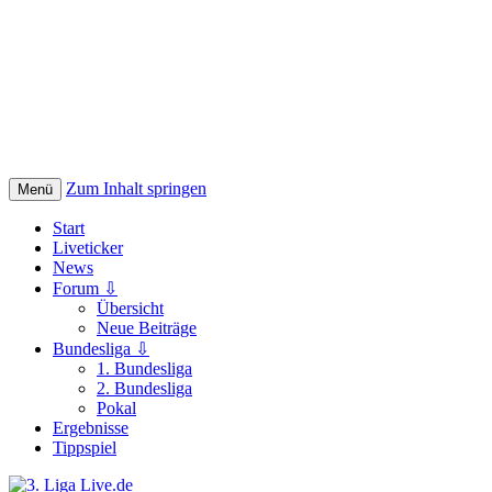
Zum Inhalt springen
Menü
Start
Liveticker
News
Forum ⇩
Übersicht
Neue Beiträge
Bundesliga ⇩
1. Bundesliga
2. Bundesliga
Pokal
Ergebnisse
Tippspiel