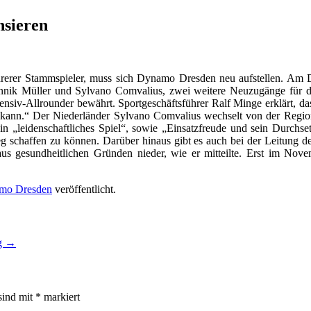
sieren
erer Stammspieler, muss sich Dynamo Dresden neu aufstellen. Am 
nnik Müller und Sylvano Comvalius, zwei weitere Neuzugänge für da
nsiv-Allrounder bewährt. Sportgeschäftsführer Ralf Minge erklärt, dass 
kann.“ Der Niederländer Sylvano Comvalius wechselt von der Regional
n „leidenschaftliches Spiel“, sowie „Einsatzfreude und sein Durchse
 schaffen zu können. Darüber hinaus gibt es auch bei der Leitung des
s gesundheitlichen Gründen nieder, wie er mitteilte. Erst im Nove
mo Dresden
veröffentlicht.
g
→
sind mit
*
markiert