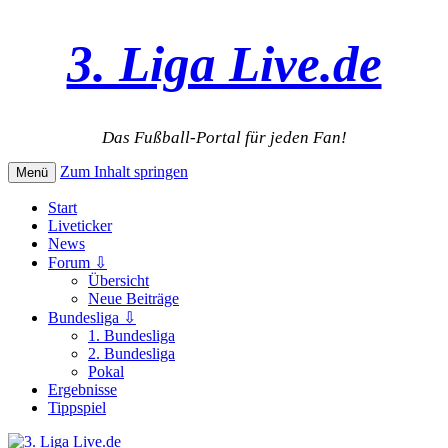
3. Liga Live.de
Das Fußball-Portal für jeden Fan!
Zum Inhalt springen
Menü
Start
Liveticker
News
Forum ⇩
Übersicht
Neue Beiträge
Bundesliga ⇩
1. Bundesliga
2. Bundesliga
Pokal
Ergebnisse
Tippspiel