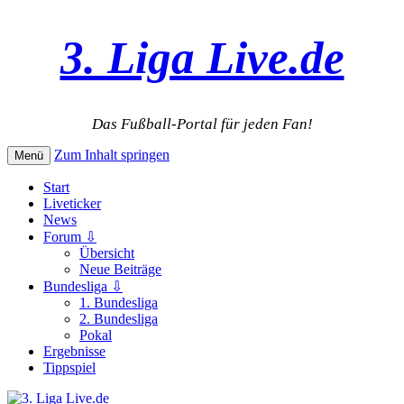
3. Liga Live.de
Das Fußball-Portal für jeden Fan!
Zum Inhalt springen
Menü
Start
Liveticker
News
Forum ⇩
Übersicht
Neue Beiträge
Bundesliga ⇩
1. Bundesliga
2. Bundesliga
Pokal
Ergebnisse
Tippspiel