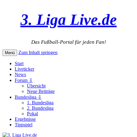
3. Liga Live.de
Das Fußball-Portal für jeden Fan!
Zum Inhalt springen
Menü
Start
Liveticker
News
Forum ⇩
Übersicht
Neue Beiträge
Bundesliga ⇩
1. Bundesliga
2. Bundesliga
Pokal
Ergebnisse
Tippspiel