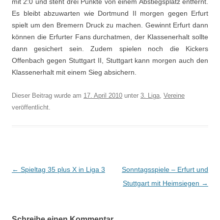
mit 2:0 und steht drei Punkte von einem Abstiegsplatz entfernt.
Es bleibt abzuwarten wie Dortmund II morgen gegen Erfurt
spielt um den Bremern Druck zu machen. Gewinnt Erfurt dann
können die Erfurter Fans durchatmen, der Klassenerhalt sollte
dann gesichert sein. Zudem spielen noch die Kickers
Offenbach gegen Stuttgart II, Stuttgart kann morgen auch den
Klassenerhalt mit einem Sieg absichern.
Dieser Beitrag wurde am
17. April 2010
unter
3. Liga
,
Vereine
veröffentlicht.
Beitrags-
←
Spieltag 35 plus X in Liga 3
Sonntagsspiele – Erfurt und
Navigation
Stuttgart mit Heimsiegen
→
Schreibe einen Kommentar