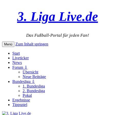
3. Liga Live.de
Das Fußball-Portal für jeden Fan!
Zum Inhalt springen
Menü
Start
Liveticker
News
Forum ⇩
Übersicht
Neue Beiträge
Bundesliga ⇩
1. Bundesliga
2. Bundesliga
Pokal
Ergebnisse
Tippspiel