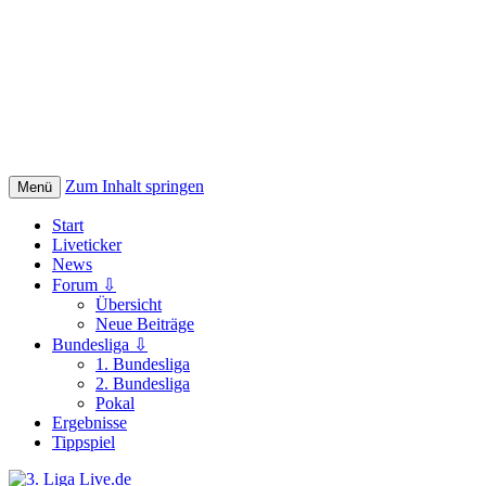
Zum Inhalt springen
Menü
Start
Liveticker
News
Forum ⇩
Übersicht
Neue Beiträge
Bundesliga ⇩
1. Bundesliga
2. Bundesliga
Pokal
Ergebnisse
Tippspiel