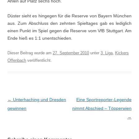
Ahlen auf Platz sechs hoch.
Düster sieht es hingegen für die Reserve von Bayern München
aus. Zum Abschluss den zehnten Spieltages gab es lediglich
einen Punkt im Spiel gegen die Reserve vom VfB Stuttgart. Am
Ende hieß es 1:1 unentschieden.
Dieser Beitrag wurde am
27. September 2010
unter
3. Liga
,
Kickers
Offenbach
veröffentlicht.
Beitrags-
←
Unterhaching und Dresden
Eine Sportreporter-Legende
Navigation
gewinnen
nimmt Abschied – Töpperwien
→