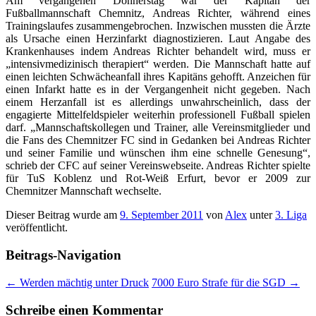
Am vergangenen Donnerstag war der Kapitän der
Fußballmannschaft Chemnitz, Andreas Richter, während eines
Trainingslaufes zusammengebrochen. Inzwischen mussten die Ärzte
als Ursache einen Herzinfarkt diagnostizieren. Laut Angabe des
Krankenhauses indem Andreas Richter behandelt wird, muss er
„intensivmedizinisch therapiert“ werden. Die Mannschaft hatte auf
einen leichten Schwächeanfall ihres Kapitäns gehofft. Anzeichen für
einen Infarkt hatte es in der Vergangenheit nicht gegeben. Nach
einem Herzanfall ist es allerdings unwahrscheinlich, dass der
engagierte Mittelfeldspieler weiterhin professionell Fußball spielen
darf. „Mannschaftskollegen und Trainer, alle Vereinsmitglieder und
die Fans des Chemnitzer FC sind in Gedanken bei Andreas Richter
und seiner Familie und wünschen ihm eine schnelle Genesung“,
schrieb der CFC auf seiner Vereinswebseite. Andreas Richter spielte
für TuS Koblenz und Rot-Weiß Erfurt, bevor er 2009 zur
Chemnitzer Mannschaft wechselte.
Dieser Beitrag wurde am
9. September 2011
von
Alex
unter
3. Liga
veröffentlicht.
Beitrags-Navigation
←
Werden mächtig unter Druck
7000 Euro Strafe für die SGD
→
Schreibe einen Kommentar