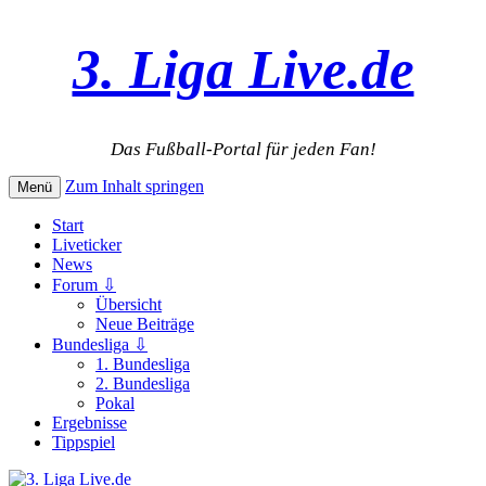
3. Liga Live.de
Das Fußball-Portal für jeden Fan!
Zum Inhalt springen
Menü
Start
Liveticker
News
Forum ⇩
Übersicht
Neue Beiträge
Bundesliga ⇩
1. Bundesliga
2. Bundesliga
Pokal
Ergebnisse
Tippspiel