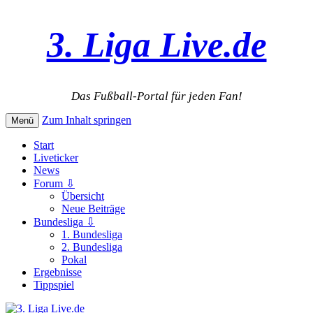
3. Liga Live.de
Das Fußball-Portal für jeden Fan!
Zum Inhalt springen
Menü
Start
Liveticker
News
Forum ⇩
Übersicht
Neue Beiträge
Bundesliga ⇩
1. Bundesliga
2. Bundesliga
Pokal
Ergebnisse
Tippspiel