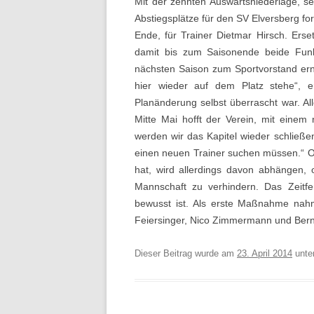
Mit der zehnten Auswärtsniederlage, se
Abstiegsplätze für den SV Elversberg fo
Ende, für Trainer Dietmar Hirsch. Erset
damit bis zum Saisonende beide Funkti
nächsten Saison zum Sportvorstand ern
hier wieder auf dem Platz stehe“, er
Planänderung selbst überrascht war. All
Mitte Mai hofft der Verein, mit einem
werden wir das Kapitel wieder schließen
einen neuen Trainer suchen müssen.“ O
hat, wird allerdings davon abhängen, o
Mannschaft zu verhindern. Das Zeitfe
bewusst ist. Als erste Maßnahme nahm
Feiersinger, Nico Zimmermann und Berna
Dieser Beitrag wurde am
23. April 2014
unte