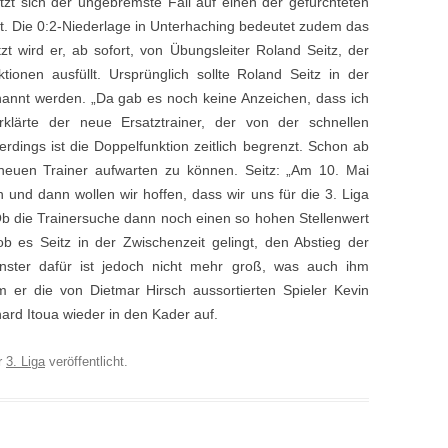
tzt sich der ungebremste Fall auf einen der gefürchteten
rt. Die 0:2-Niederlage in Unterhaching bedeutet zudem das
zt wird er, ab sofort, von Übungsleiter Roland Seitz, der
onen ausfüllt. Ursprünglich sollte Roland Seitz in der
annt werden. „Da gab es noch keine Anzeichen, dass ich
klärte der neue Ersatztrainer, der von der schnellen
erdings ist die Doppelfunktion zeitlich begrenzt. Schon ab
 neuen Trainer aufwarten zu können. Seitz: „Am 10. Mai
 und dann wollen wir hoffen, dass wir uns für die 3. Liga
b die Trainersuche dann noch einen so hohen Stellenwert
b es Seitz in der Zwischenzeit gelingt, den Abstieg der
nster dafür ist jedoch nicht mehr groß, was auch ihm
 er die von Dietmar Hirsch aussortierten Spieler Kevin
rd Itoua wieder in den Kader auf.
r
3. Liga
veröffentlicht.