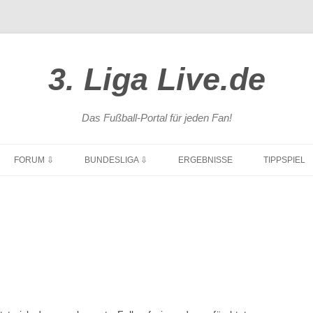
3. Liga Live.de
Das Fußball-Portal für jeden Fan!
Zum
Inhalt
FORUM ⇩
BUNDESLIGA ⇩
ERGEBNISSE
TIPPSPIEL
springen
ÜBERSICHT
1. BUNDESLIGA
NEUE BEITRÄGE
2. BUNDESLIGA
POKAL