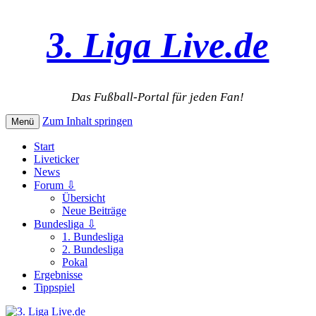
3. Liga Live.de
Das Fußball-Portal für jeden Fan!
Zum Inhalt springen
Menü
Start
Liveticker
News
Forum ⇩
Übersicht
Neue Beiträge
Bundesliga ⇩
1. Bundesliga
2. Bundesliga
Pokal
Ergebnisse
Tippspiel