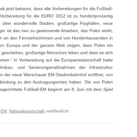
b jetzt bekannt, dass alle Vorbereitungen für die Fußball-
Vorbereitung für die EURO 2012 ist zu hundertprozentig
r über wundervolle Stadien, großartige Flughäfen, neue
ger ist das neu zu gewinnende Ansehen, das Polen winkt,
nen an den Fernsehschirmen und von Hunderttausenden in
den Europa und der ganzen Welt zeigen, dass Polen ein
inge geschehen, großartige Menschen leben und dass es sich
men.“ In Vorbereitung auf die Europameisterschaft hatte
Umbau- und Sanierungsmaßnahmen der Infrastruktur
rem der neue Warschauer EM-Stadionbahnhof eröffnet, von
bindung zu den Austragungsorten haben. Die von Polen
sgerichtete Fußball-EM beginnt am 8. Juni mit dem Spiel
r
EM
,
Nationalmannschaft
veröffentlicht.